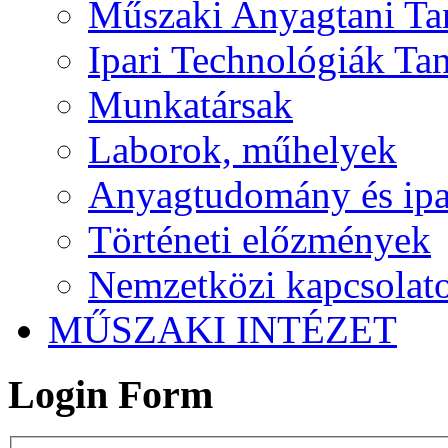
Műszaki Anyagtani Ta
Ipari Technológiák Ta
Munkatársak
Laborok, műhelyek
Anyagtudomány és ipar
Történeti előzmények
Nemzetközi kapcsolat
MŰSZAKI INTÉZET
Login Form