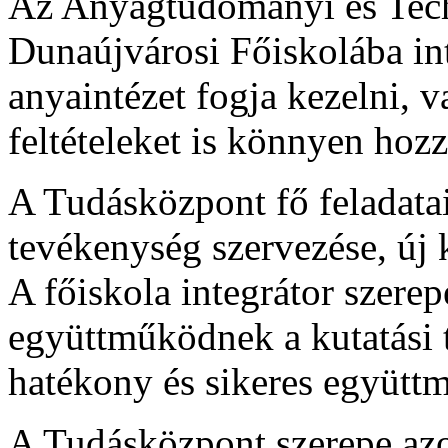
Az Anyagtudományi és Tech
Dunaújvárosi Főiskolába in
anyaintézet fogja kezelni, 
feltételeket is könnyen hozz
A Tudásközpont fő feladatai
tevékenység szervezése, új k
A főiskola integrátor szerepe
együttműködnek a kutatási 
hatékony és sikeres együtt
A Tudásközpont szerepe azon