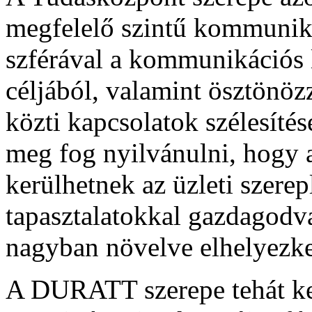
megfelelő szintű kommunikác
szférával a kommunikációs
céljából, valamint ösztönözze
közti kapcsolatok szélesítés
meg fog nyilvánulni, hogy 
kerülhetnek az üzleti szerep
tapasztalatokkal gazdagodv
nagyban növelve elhelyezke
A DURATT szerepe tehát kett