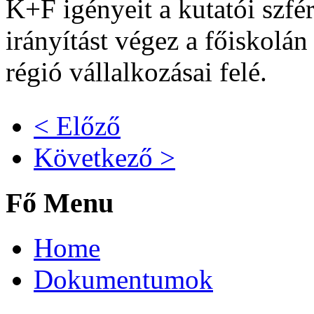
K+F igényeit a kutatói szfér
irányítást végez a főiskolá
régió vállalkozásai felé.
< Előző
Következő >
Fő Menu
Home
Dokumentumok