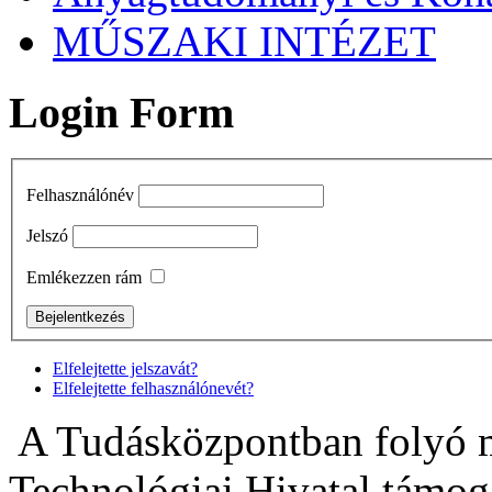
MŰSZAKI INTÉZET
Login Form
Felhasználónév
Jelszó
Emlékezzen rám
Elfelejtette jelszavát?
Elfelejtette felhasználónevét?
A Tudásközpontban folyó m
Technológiai Hivatal támogat