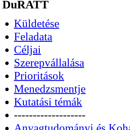
DuRATT
Küldetése
Feladata
Céljai
Szerepvállalása
Prioritások
Menedzsmentje
Kutatási témák
-------------------
Anyagtudományi és Kohás