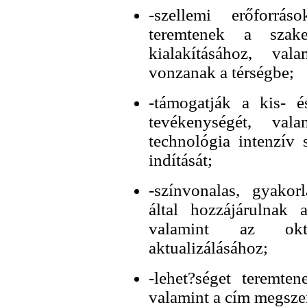
-szellemi erőforrás
teremtenek a szake
kialakításához, vala
vonzanak a térségbe;
-támogatják a kis- é
tevékenységét, va
technológia intenzív 
indítását;
-színvonalas, gyakorl
által hozzájárulnak 
valamint az okta
aktualizálásához;
-lehet?séget teremte
valamint a cím megsze