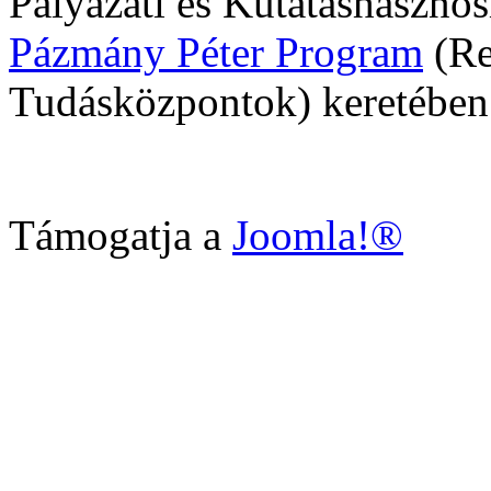
Pályázati és Kutatáshasznosí
Pázmány Péter Program
(Re
Tudásközpontok) keretében
Támogatja a
Joomla!®