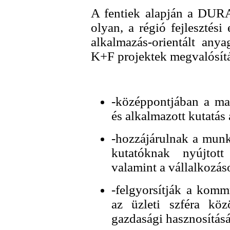
A fentiek alapján a DUR
olyan, a régió fejlesztés
alkalmazás-orientált any
K+F projektek megvalósítá
-középpontjában a ma
és alkalmazott kutatás 
-hozzájárulnak a munk
kutatóknak nyújtott 
valamint a vállalkozás
-felgyorsítják a komm
az üzleti szféra kö
gazdasági hasznosításá