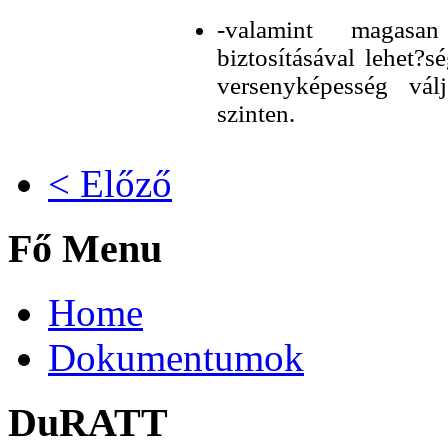
-valamint magasa
biztosításával lehet?s
versenyképesség vá
szinten.
< Előző
Fő Menu
Home
Dokumentumok
DuRATT